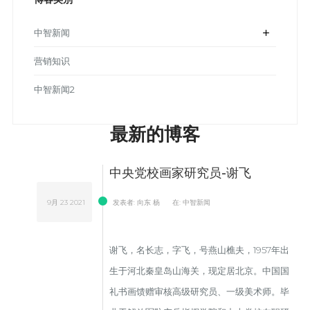
中智新闻
add
营销知识
中智新闻2
最新的博客
中央党校画家研究员-谢飞
9月
23
2021
发表者:
向东 杨
在:
中智新闻
谢飞，名长志，字飞，号燕山樵夫，1957年出
生于河北秦皇岛山海关，现定居北京。中国国
礼书画馈赠审核高级研究员、一级美术师。毕