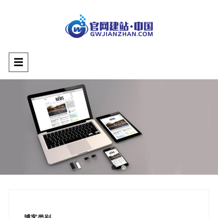
切
☰
换
导
航
博客类别