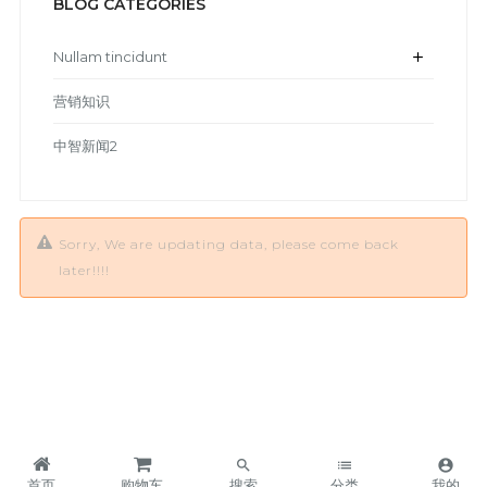
BLOG CATEGORIES
Nullam tincidunt
add
营销知识
中智新闻2
Sorry, We are updating data, please come back
later!!!!
search
list
account_circle
首页
购物车
搜索
分类
我的